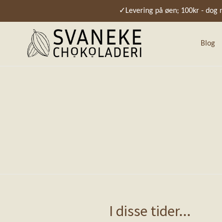
Spring
✓Levering på øen; 100kr - dog mi
til
indhold
Blog
I disse tider...