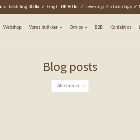
n. bestilling 300kr ✓ Fragt i DK 80 kr. ✓ Levering: 2-5 hverdage ✓ N
Webshop
Vores butikker
Om os
B2B
Kontakt os
Blog posts