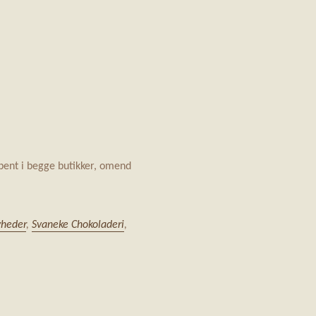
åbent i begge butikker, omend
yheder
,
Svaneke Chokoladeri
,