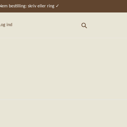
em bestilling: skriv eller ring ✓
Søg
Log ind