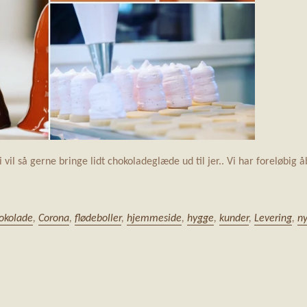
vil så gerne bringe lidt chokoladeglæde ud til jer.. Vi har foreløbig 
okolade
,
Corona
,
flødeboller
,
hjemmeside
,
hygge
,
kunder
,
Levering
,
n