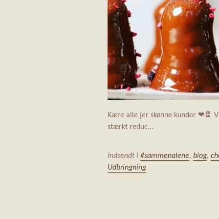
Kære alle jer skønne kunder ❤🍫 Vi 
stærkt reduc...
Indsendt i
#sammenalene
,
blog
,
ch
Udbringning