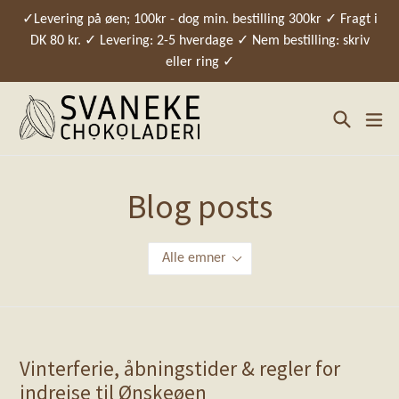
Spring
✓Levering på øen; 100kr - dog min. bestilling 300kr ✓ Fragt i
til
DK 80 kr. ✓ Levering: 2-5 hverdage ✓ Nem bestilling: skriv
indhold
eller ring ✓
Søg
ud
Blog posts
Vinterferie, åbningstider & regler for
indrejse til Ønskeøen